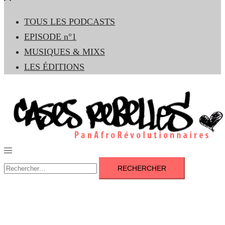
le
TOUS LES PODCASTS
menu
EPISODE n°1
MUSIQUES & MIXS
LES ÉDITIONS
Ouvrir/fermer
le
Rechercher :
menu