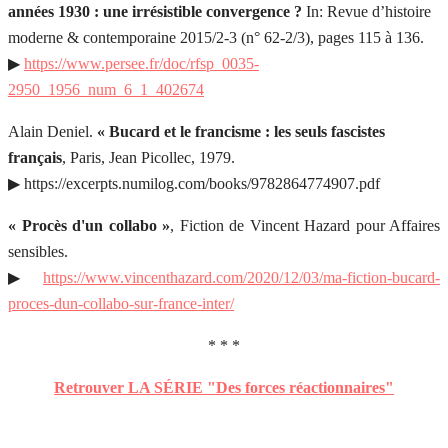
années 1930 : une irrésistible convergence ?
In: Revue d’histoire
moderne & contemporaine 2015/2-3 (n° 62-2/3), pages 115 à 136.
▶
https://www.persee.fr/doc/rfsp_0035-
2950_1956_num_6_1_402674
Alain Deniel.
«
Bucard et le francisme : les seuls fascistes
français
, Paris, Jean Picollec, 1979.
▶ https://excerpts.numilog.com/books/9782864774907.pdf
« Procès d'un collabo »
, Fiction de Vincent Hazard pour Affaires
sensibles.
▶
https://www.vincenthazard.com/2020/12/03/ma-fiction-bucard-
proces-dun-collabo-sur-france-inter/
* * *
Retrouver LA SÉRIE "Des forces réactionnaires"