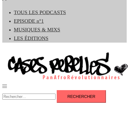
le
TOUS LES PODCASTS
menu
EPISODE n°1
MUSIQUES & MIXS
LES ÉDITIONS
Ouvrir/fermer
le
Rechercher :
menu