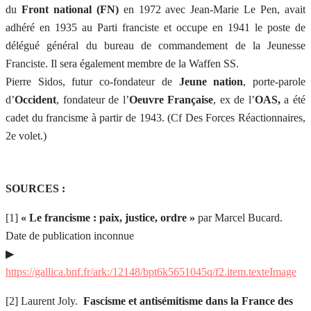
du
Front national (FN)
en 1972 avec Jean-Marie Le Pen, avait
adhéré en 1935 au Parti franciste et occupe en 1941 le poste de
délégué général du bureau de commandement de la Jeunesse
Franciste. Il sera également membre de la Waffen SS.
Pierre Sidos, futur co-fondateur de
Jeune nation
, porte-parole
d’
Occident
, fondateur de l’
Oeuvre Française
, ex de l’
OAS,
a été
cadet du francisme à partir de 1943. (Cf Des Forces Réactionnaires,
2e volet.)
SOURCES :
[1]
« Le francisme : paix, justice, ordre »
par Marcel Bucard.
Date de publication inconnue
▶
https://gallica.bnf.fr/ark:/12148/bpt6k5651045q/f2.item.texteImage
[2] Laurent Joly.
Fascisme et antisémitisme dans la France des