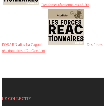
Des forces réactionnaires n°19 :
l’OSARN alias La Cagoule
Des forces
réactionnaires n°2 : Occident
LE COLLECTIF