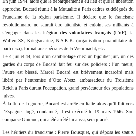
En juin 1944, alors que le débarquement a eu lieu et que la libération
approche, Bucard réunit à la Mutualité à Paris cadres et délégués du
Francisme de la région parisienne. Il déclare que le francisme
révolutionnaire ne saurait être attentiste et enjoint ses militants à
s’engager dans les
Légion des volontaires français (LVF)
, la
Waffen SS, Kriegsmarine, N.S.K.K. (organisation paramilitaire du
parti nazi), formations spéciales de la Wehrmacht, etc.
Le 4 juillet 44, lors d’un cambriolage chez un bijoutier juif, un des
gardes du corps de Bucard fait feu sur des policiers ; l’un meurt,
l’autre est blessé. Marcel Bucard est brièvement incarcéré mais
libéré par l’entremise d’Otto Abetz, ambassadeur du Troisième
Reich à Paris durant l'occupation, grand persécuteur des populations
juives.
À la fin de la guerre, Bucard est arrêté en Italie alors qu’il fuit vers
l’Espagne. Jugé, condamné, il est exécuté le 19 mars 1946. Son
comparse Guiraud, qui a été arrêté lui aussi, sera gracié.
Les héritiers du francisme : Pierre Bousquet, qui déposa les statuts