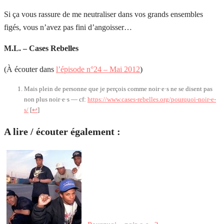
Si ça vous rassure de me neutraliser dans vos grands ensembles
figés, vous n’avez pas fini d’angoisser…
M.L. – Cases Rebelles
(À écouter dans
l’épisode n°24 – Mai 2012
)
Mais plein de personne que je perçois comme noir·e·s ne se disent pas
non plus noir·e·s — cf:
https://www.cases-rebelles.org/pourquoi-noir-e-
s/
[
↩
]
A lire / écouter également :