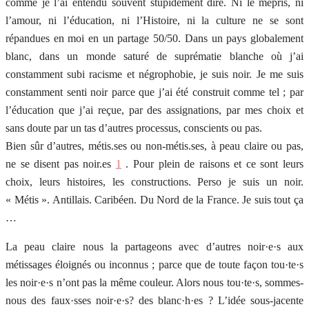
comme je l’ai entendu souvent stupidement dire. Ni le mépris, ni
l’amour, ni l’éducation, ni l’Histoire, ni la culture ne se sont
répandues en moi en un partage 50/50. Dans un pays globalement
blanc, dans un monde saturé de suprématie blanche où j’ai
constamment subi racisme et négrophobie, je suis noir. Je me suis
constamment senti noir parce que j’ai été construit comme tel ; par
l’éducation que j’ai reçue, par des assignations, par mes choix et
sans doute par un tas d’autres processus, conscients ou pas.
Bien sûr d’autres, métis.ses ou non-métis.ses, à peau claire ou pas,
ne se disent pas noir.es
1
. Pour plein de raisons et ce sont leurs
choix, leurs histoires, les constructions. Perso je suis un noir.
« Métis ». Antillais. Caribéen. Du Nord de la France. Je suis tout ça
…
La peau claire nous la partageons avec d’autres noir·e·s aux
métissages éloignés ou inconnus ; parce que de toute façon tou·te·s
les noir·e·s n’ont pas la même couleur. Alors nous tou·te·s, sommes-
nous des faux·sses noir·e·s? des blanc·h·es ? L’idée sous-jacente