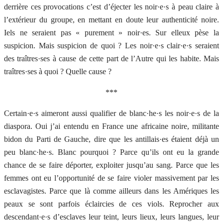
derrière ces provocations c’est d’éjecter les noir·e·s à peau claire à
l’extérieur du groupe, en mettant en doute leur authenticité noire.
Iels ne seraient pas « purement » noir·es. Sur elleux pèse la
suspicion. Mais suspicion de quoi ? Les noir·e·s clair·e·s seraient
des traîtres·ses à cause de cette part de l’Autre qui les habite. Mais
traîtres·ses à quoi ? Quelle cause ?
***
Certain·e·s aimeront aussi qualifier de blanc·he·s les noir·e·s de la
diaspora. Oui j’ai entendu en France une africaine noire, militante
bidon du Parti de Gauche, dire que les antillais·es étaient déjà un
peu blanc·he·s. Blanc pourquoi ? Parce qu’ils ont eu la grande
chance de se faire déporter, exploiter jusqu’au sang. Parce que les
femmes ont eu l’opportunité de se faire violer massivement par les
esclavagistes. Parce que là comme ailleurs dans les Amériques les
peaux se sont parfois éclaircies de ces viols. Reprocher aux
descendant·e·s d’esclaves leur teint, leurs lieux, leurs langues, leur