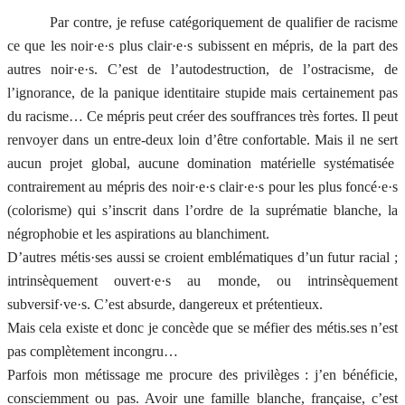
Par contre, je refuse catégoriquement de qualifier de racisme
ce que les noir·e·s plus clair·e·s subissent en mépris, de la part des
autres noir·e·s. C’est de l’autodestruction, de l’ostracisme, de
l’ignorance, de la panique identitaire stupide mais certainement pas
du racisme… Ce mépris peut créer des souffrances très fortes. Il peut
renvoyer dans un entre-deux loin d’être confortable. Mais il ne sert
aucun projet global, aucune domination matérielle systématisée
contrairement au mépris des noir·e·s clair·e·s pour les plus foncé·e·s
(colorisme) qui s’inscrit dans l’ordre de la suprématie blanche, la
négrophobie et les aspirations au blanchiment.
D’autres métis·ses aussi se croient emblématiques d’un futur racial ;
intrinsèquement ouvert·e·s au monde, ou intrinsèquement
subversif·ve·s. C’est absurde, dangereux et prétentieux.
Mais cela existe et donc je concède que se méfier des métis.ses n’est
pas complètement incongru…
Parfois mon métissage me procure des privilèges : j’en bénéficie,
consciemment ou pas. Avoir une famille blanche, française, c’est