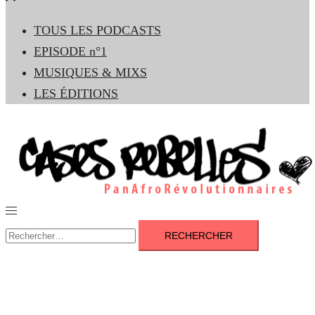
le
TOUS LES PODCASTS
menu
EPISODE n°1
MUSIQUES & MIXS
LES ÉDITIONS
Ouvrir/fermer
le
Rechercher :
menu