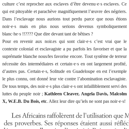
culture c’est reprocher aux esclaves d’être devenu·e·s esclaves. Ce
qui est pitoyable et parachève magnifiquement l’œuvre des négriers.
Dans l’esclavage nous aurions tout perdu parce que nous étions
noir·e·s mais en plus nous serions devenus symboliquement
blanc·he·s !!???? Que dire devant tant de bêtises ?
Pour en revenir aux noir.es qui sont clair·e·s c’est vrai que le
contexte colonial et esclavagiste a pu parfois les favoriser et que la
suprématie blanche nous/les favorise encore. Tout système de terreur
nécessite des intermédiaires et certain·e·s en ont largement profité,
d’autres pas. Certain·e·s, Solitude en Guadeloupe en est l’exemple
le plus connu, ont donné leur vie contre l’abomination esclavagiste.
De tous temps, des noir·e·s plus clair·e·s ont infailliblement servi des
luttes du peuple noir ;
Kathleen Cleaver, Angela Davis, Malcolm
X, W.E.B. Du Bois, etc
. Allez leur dire qu’iels ne sont pas noir·e·s!