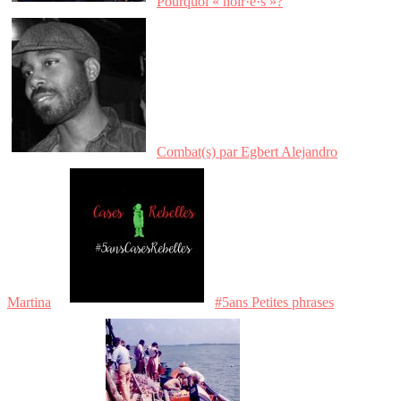
Pourquoi « noir·e·s »?
Combat(s) par Egbert Alejandro
Martina
#5ans Petites phrases