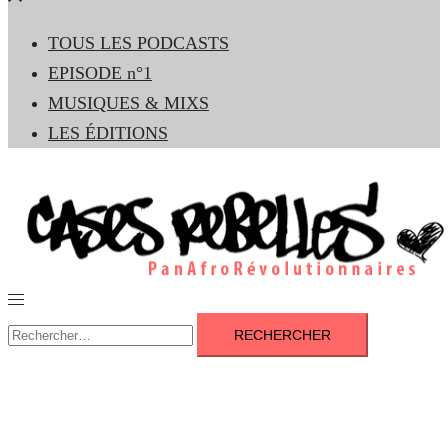
le
TOUS LES PODCASTS
menu
EPISODE n°1
MUSIQUES & MIXS
LES ÉDITIONS
Ouvrir/fermer
le
Rechercher :
menu