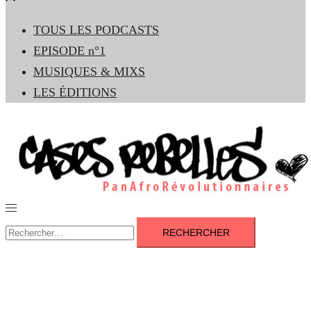
le
TOUS LES PODCASTS
menu
EPISODE n°1
MUSIQUES & MIXS
LES ÉDITIONS
Ouvrir/fermer
le
Rechercher :
menu