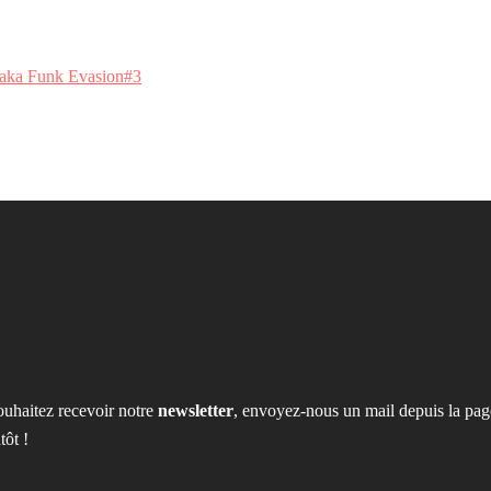
 aka Funk Evasion#3
ouhaitez recevoir notre
newsletter
, envoyez-nous un mail depuis la pag
tôt !