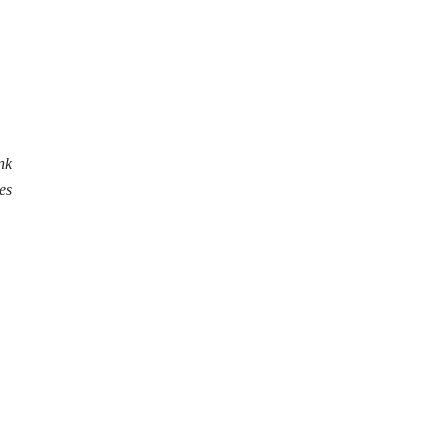
nk
es