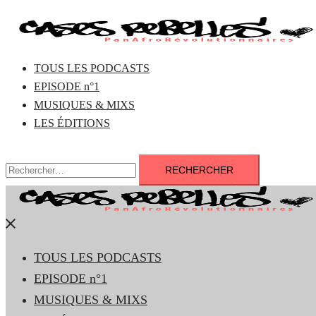
Aller
au
contenu
TOUS LES PODCASTS
EPISODE n°1
MUSIQUES & MIXS
LES ÉDITIONS
Rechercher :
Fermer
le
TOUS LES PODCASTS
menu
EPISODE n°1
MUSIQUES & MIXS