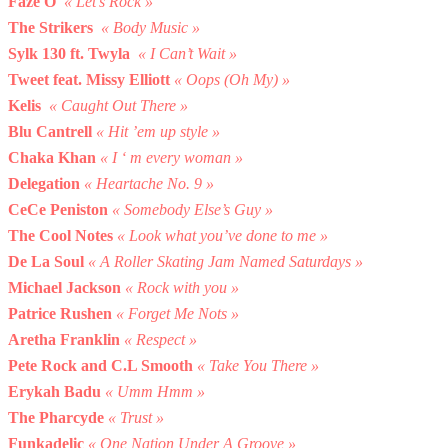
Faze O
« Let’s Rock »
The Strikers
« Body Music »
Sylk 130 ft. Twyla
« I Can’t Wait »
Tweet feat. Missy Elliott
« Oops (Oh My) »
Kelis
« Caught Out There »
Blu Cantrell
« Hit ’em up style »
Chaka Khan
« I ‘ m every woman »
Delegation
« Heartache No. 9 »
CeCe Peniston
« Somebody Else’s Guy »
The Cool Notes
« Look what you’ve done to me »
De La Soul
« A Roller Skating Jam Named Saturdays »
Michael Jackson
« Rock with you »
Patrice Rushen
« Forget Me Nots »
Aretha Franklin
« Respect »
Pete Rock and C.L Smooth
« Take You There »
Erykah Badu
« Umm Hmm »
The Pharcyde
« Trust »
Funkadelic
« One Nation Under A Groove »