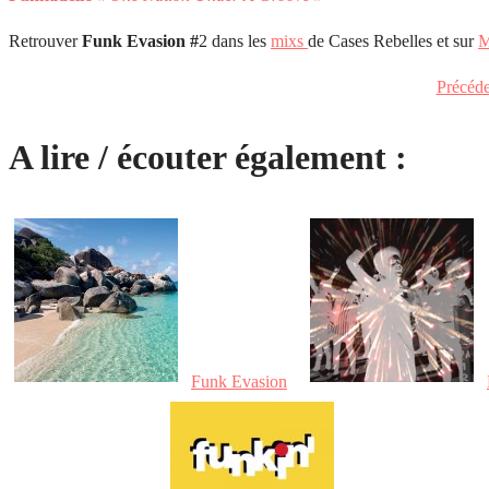
Retrouver
Funk Evasion #
2 dans les
mixs
de Cases Rebelles et sur
M
Précéd
A lire / écouter également :
Funk Evasion