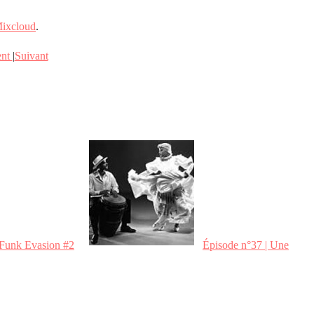
ixcloud
.
ent
|
Suivant
Funk Evasion #2
Épisode n°37 | Une