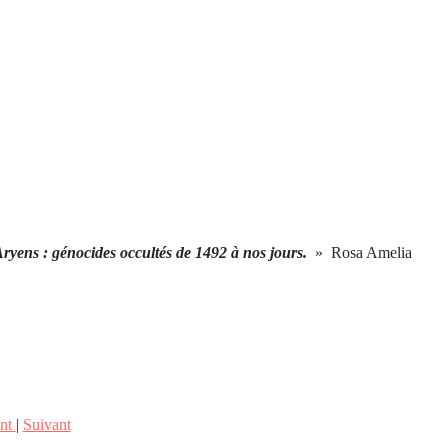
yens : génocides occultés de 1492 à nos jours.
» Rosa Amelia
ent
|
Suivant