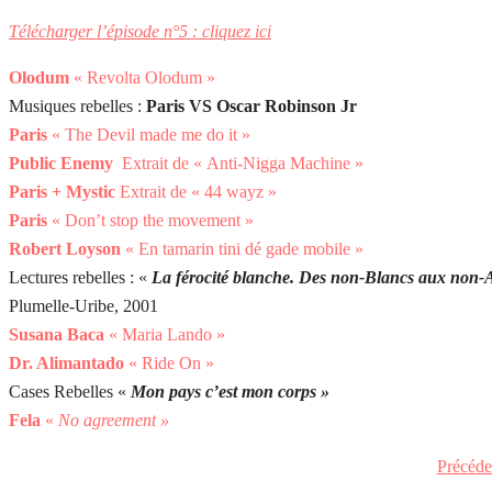
Télécharger l’épisode n°5 : cliquez ici
Olodum
« Revolta Olodum »
Musiques rebelles :
Paris VS Oscar Robinson Jr
Paris
« The Devil made me do it »
Public Enemy
Extrait de « Anti-Nigga Machine »
Paris + Mystic
Extrait de « 44 wayz »
Paris
« Don’t stop the movement »
Robert Loyson
« En tamarin tini dé gade mobile »
Lectures rebelles : «
La férocité blanche. Des non-Blancs aux non-Ar
Plumelle-Uribe, 2001
Susana Baca
« Maria Lando »
Dr. Alimantado
« Ride On »
Cases Rebelles «
Mon pays c’est mon corps »
Fela
«
No agreement »
Précéd