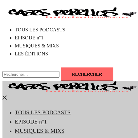
Aller
au
contenu
TOUS LES PODCASTS
EPISODE n°1
MUSIQUES & MIXS
LES ÉDITIONS
Rechercher :
Fermer
le
TOUS LES PODCASTS
menu
EPISODE n°1
MUSIQUES & MIXS