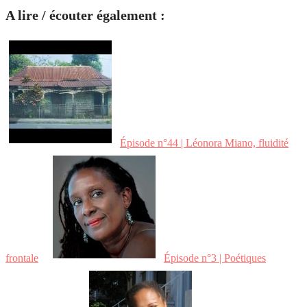
A lire / écouter également :
Épisode n°44 | Léonora Miano, fluidité
frontale
Épisode n°3 | Poétiques