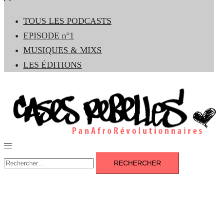
le
TOUS LES PODCASTS
menu
EPISODE n°1
MUSIQUES & MIXS
LES ÉDITIONS
Ouvrir/fermer
le
Rechercher :
menu