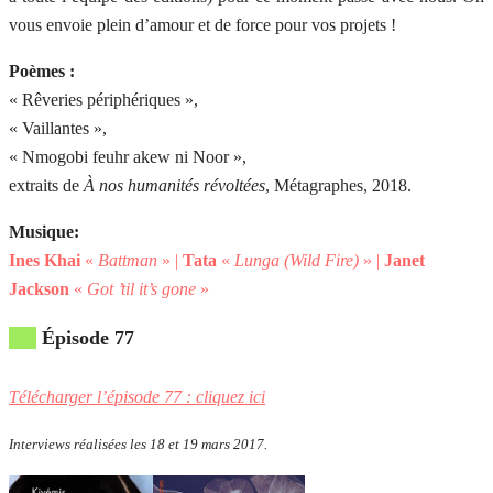
vous envoie plein d’amour et de force pour vos projets !
Poèmes :
« Rêveries périphériques »,
« Vaillantes »,
« Nmogobi feuhr akew ni Noor »,
extraits de
À
nos humanités révoltées
, Métagraphes, 2018.
Musique:
Ines Khai
«
Battman
» |
Tata
«
Lunga (Wild Fire)
» |
Janet
Jackson
«
Got ’til it’s gone
»
Épisode 77
Télécharger l’épisode 77 : cliquez ici
Interviews réalisées les 18 et 19 mars 2017.