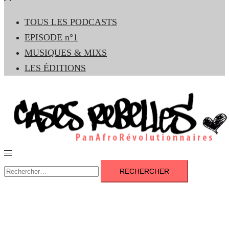
le
TOUS LES PODCASTS
menu
EPISODE n°1
MUSIQUES & MIXS
LES ÉDITIONS
Ouvrir/fermer
le
Rechercher :
menu