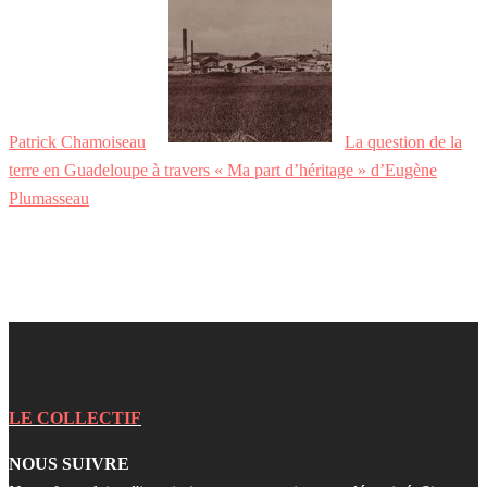
Patrick Chamoiseau
La question de la
terre en Guadeloupe à travers « Ma part d’héritage » d’Eugène
Plumasseau
LE COLLECTIF
NOUS SUIVRE