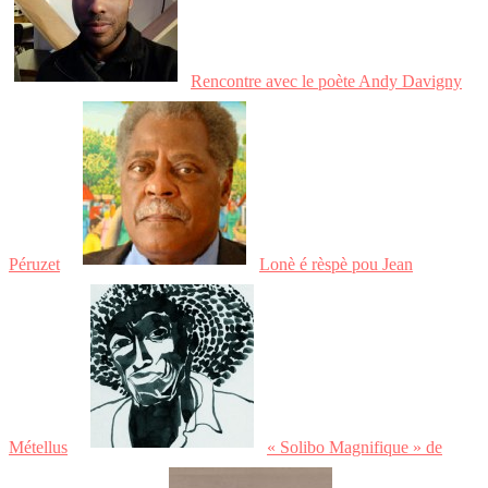
Rencontre avec le poète Andy Davigny
Péruzet
Lonè é rèspè pou Jean
Métellus
« Solibo Magnifique » de