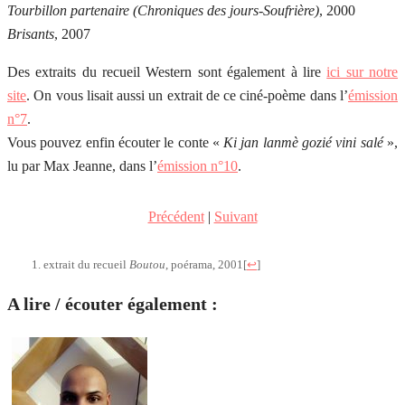
Tourbillon partenaire (Chroniques des jours-Soufrière)
, 2000
Brisants
, 2007
Des extraits du recueil Western sont également à lire
ici sur notre
site
. On vous lisait aussi un extrait de ce ciné-poème dans l’
émission
n°7
.
Vous pouvez enfin écouter le conte «
Ki jan lanmè gozié vini salé
»,
lu par Max Jeanne, dans l’
émission n°10
.
Précédent
|
Suivant
extrait du recueil
Boutou
, poérama, 2001
[
↩
]
A lire / écouter également :