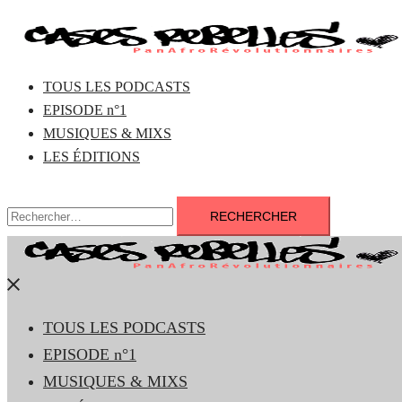
Aller
au
contenu
TOUS LES PODCASTS
EPISODE n°1
MUSIQUES & MIXS
LES ÉDITIONS
Rechercher :
Fermer
le
TOUS LES PODCASTS
menu
EPISODE n°1
MUSIQUES & MIXS