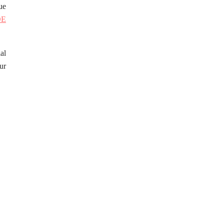
ue
DE
al
ur