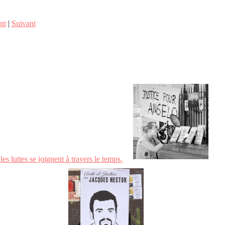
nt
|
Suivant
es luttes se joignent à travers le temps.