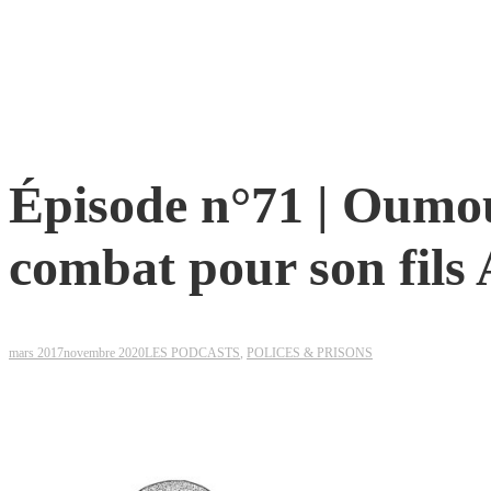
Épisode n°71 | Oumo
combat pour son fils 
mars 2017
novembre 2020
LES PODCASTS
,
POLICES & PRISONS