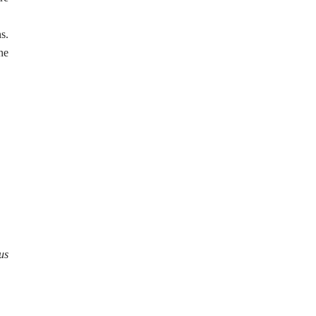
s.
ne
us