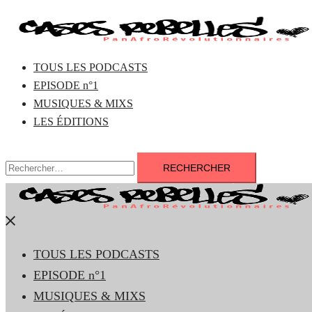
Aller
au
contenu
TOUS LES PODCASTS
EPISODE n°1
MUSIQUES & MIXS
LES ÉDITIONS
Rechercher :
Fermer
le
TOUS LES PODCASTS
menu
EPISODE n°1
MUSIQUES & MIXS