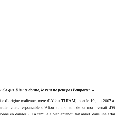
« Ce que Dieu te donne, le vent ne peut pas l’emporter. »
aise d’origine malienne, mère d’
Aliou THIAM
, mort le 10 juin 2007 à 
ardien-chef, responsable d’Aliou au moment de sa mort, venait d’êt
sonne en danger ». La famille a bien entendu fait appel, dans une affai