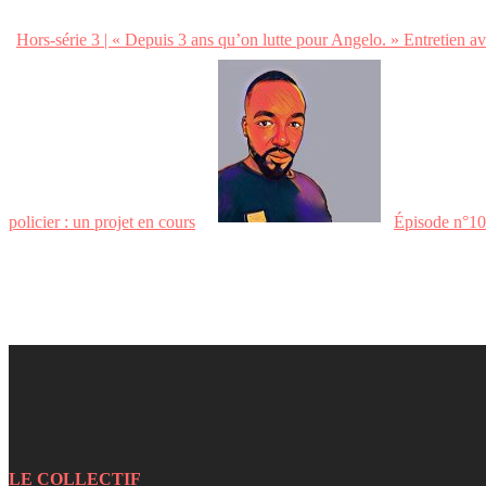
Hors-série 3 | « Depuis 3 ans qu’on lutte pour Angelo. » Entretien 
policier : un projet en cours
Épisode n°105
LE COLLECTIF