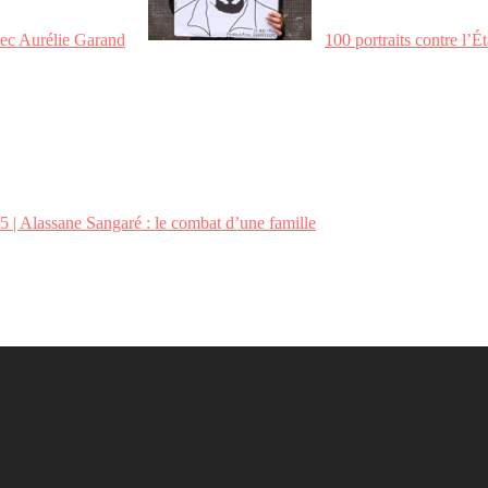
avec Aurélie Garand
100 portraits contre l’Ét
 | Alassane Sangaré : le combat d’une famille