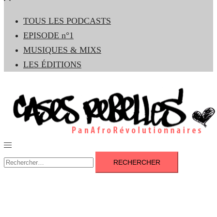
le
TOUS LES PODCASTS
menu
EPISODE n°1
MUSIQUES & MIXS
LES ÉDITIONS
Ouvrir/fermer
le
Rechercher :
menu