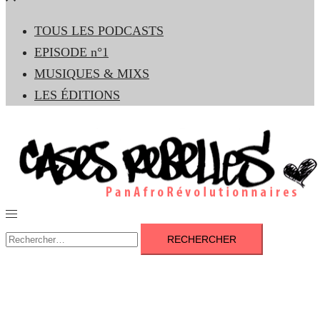
le
TOUS LES PODCASTS
menu
EPISODE n°1
MUSIQUES & MIXS
LES ÉDITIONS
Ouvrir/fermer
le
Rechercher :
menu