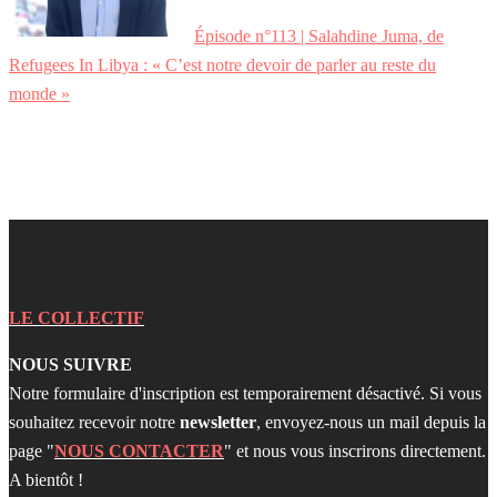
Épisode n°113 | Salahdine Juma, de
Refugees In Libya : « C’est notre devoir de parler au reste du
monde »
LE COLLECTIF
NOUS SUIVRE
Notre formulaire d'inscription est temporairement désactivé. Si vous
souhaitez recevoir notre
newsletter
, envoyez-nous un mail depuis la
page "
NOUS CONTACTER
" et nous vous inscrirons directement.
A bientôt !