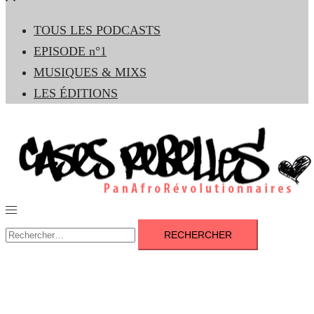
le
TOUS LES PODCASTS
menu
EPISODE n°1
MUSIQUES & MIXS
LES ÉDITIONS
Ouvrir/fermer
le
Rechercher :
menu