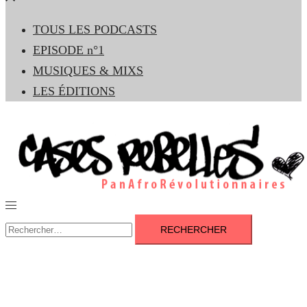
le
TOUS LES PODCASTS
menu
EPISODE n°1
MUSIQUES & MIXS
LES ÉDITIONS
Ouvrir/fermer
le
Rechercher :
menu