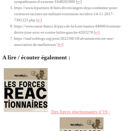
sympathisants-d-extreme-1648202900
[
↩
]
https://www.leparisien.fr/faits-divers/angers-deja-condamne-pour-
violences-racistes-un-militant-extremiste-recidive-14-11-2017-
7391223.php
[
↩
]
https://www.ouest-france.fr/pays-de-la-loire/nantes-44000/lextreme-
droite-joue-avec-et-contre-lultra-gauche-4203278
[
↩
]
https://raaf.noblogs.org/post/2022/06/18/alvarium-encore-une-
association-de-malfaiteurs/
[
↩
]
A lire / écouter également :
Des forces réactionnaires n°19 :