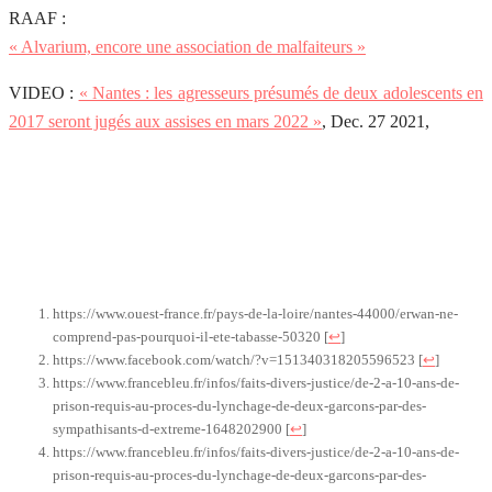
RAAF :
« Alvarium, encore une association de malfaiteurs »
VIDEO :
« Nantes : les agresseurs présumés de deux adolescents en
2017 seront jugés aux assises en mars 2022 »
, Dec. 27 2021,
https://www.ouest-france.fr/pays-de-la-loire/nantes-44000/erwan-ne-
comprend-pas-pourquoi-il-ete-tabasse-50320
[
↩
]
https://www.facebook.com/watch/?v=151340318205596523
[
↩
]
https://www.francebleu.fr/infos/faits-divers-justice/de-2-a-10-ans-de-
prison-requis-au-proces-du-lynchage-de-deux-garcons-par-des-
sympathisants-d-extreme-1648202900
[
↩
]
https://www.francebleu.fr/infos/faits-divers-justice/de-2-a-10-ans-de-
prison-requis-au-proces-du-lynchage-de-deux-garcons-par-des-