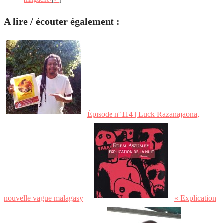
malgache/
[
↩
]
A lire / écouter également :
Épisode n°114 | Luck Razanajaona,
nouvelle vague malagasy
« Explication