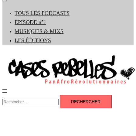
le
TOUS LES PODCASTS
menu
EPISODE n°1
MUSIQUES & MIXS
LES ÉDITIONS
Ouvrir/fermer
le
Rechercher :
menu