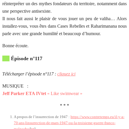
réinterpréter un des mythes fondateurs du territoire, notamment dans
une perspective antisexiste.
Il nous fait aussi le plaisir de vous jouer un peu de valiha… Alors
installez-vous, vous êtes dans Cases Rebelles et Raharimanana nous
parle avec une grande humilité et beaucoup d’humour.
Bonne écoute.
Épisode n°117
Télécharger l’épisode n°117 :
cliquez ici
MUSIQUE :
Jeff Parker ETA IVtet
« Like swimwear »
* * *
A propos de l’insurrection de 1947 :
https://www.contretemps.eu/il-y-a-
70-ans-linsurrection-de-mars-1947-ou-la-troisieme-guerre-franco-