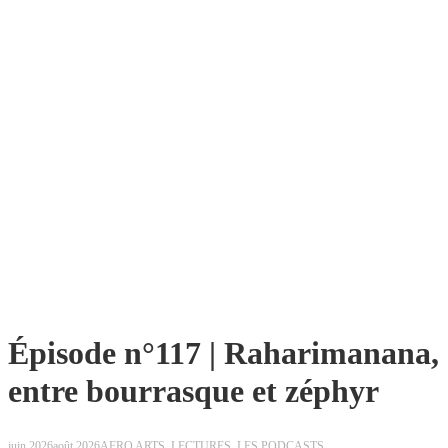
Épisode n°117 | Raharimanana,
entre bourrasque et zéphyr
juin 2026
août 2026
AFRO ARTS
,
LECTURES
,
LES PODCASTS