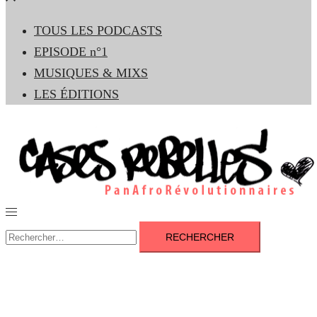
le
TOUS LES PODCASTS
menu
EPISODE n°1
MUSIQUES & MIXS
LES ÉDITIONS
Ouvrir/fermer
le
Rechercher :
menu