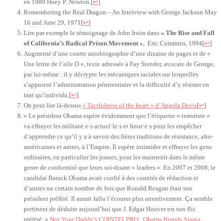
en 1989 Huey P. Newton.
[
↩
]
Remembering the Real Dragon – An Interview with George Jackson May
16 and June 29, 1971
[
↩
]
Lire par exemple le témoignage de John Irwin dans
« The Rise and Fall
of California’s Radical Prison Movement »
, Eric Cummins, 1994
[
↩
]
Augmenté d’une courte autobiographie d’une dizaine de pages et de «
Une lettre de l’aile O », texte adressée à Fay Stender, avocate de George,
par lui-même : il y décrypte les mécaniques raciales sur lesquelles
s’appuient l’administration pénitentiaire et la difficulté d’y résister en
tant qu’individu.
[
↩
]
On peut lire là-dessus
« Tactfulness of the heart » d’Angela Davis
[
↩
]
« Le président Obama espère évidemment que l’étiquette « terroriste »
va effrayer les militant·e·s actuel·le·s et futur·e·s pour les empêcher
d’apprendre ce qu’il y a à savoir des fières traditions de résistance, afro-
américaines et autres, à l’Empire. Il espère intimider et effrayer les gens
ordinaires, en particulier les jeunes, pour les maintenir dans le même
genre de conformité que leurs soi-disant « leaders ». En 2007 et 2008, le
candidat Barack Obama avait confié à des comités de rédaction et
d’autres un certain nombre de fois que Ronald Reagan était son
président préféré. Il aurait fallu l’écouter plus attentivement. Ça semble
pertinent de déduire aujourd’hui que J. Edgar Hoover est son flic
préféré. »
Not Your Daddy’s COINTELPRO: Obama Brands Assata