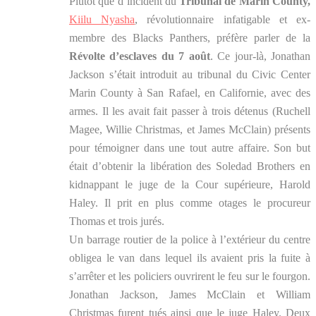
Plutôt que d’incident du
Tribunal de Marin County,
Kiilu Nyasha
, révolutionnaire infatigable et ex-
membre des Blacks Panthers, préfère parler de la
Révolte d’esclaves du 7 août
. Ce jour-là, Jonathan
Jackson s’était introduit au tribunal du Civic Center
Marin County à San Rafael, en Californie, avec des
armes. Il les avait fait passer à trois détenus (Ruchell
Magee, Willie Christmas, et James McClain) présents
pour témoigner dans une tout autre affaire. Son but
était d’obtenir la libération des Soledad Brothers en
kidnappant le juge de la Cour supérieure, Harold
Haley. Il prit en plus comme otages le procureur
Thomas et trois jurés.
Un barrage routier de la police à l’extérieur du centre
obligea le van dans lequel ils avaient pris la fuite à
s’arrêter et les policiers ouvrirent le feu sur le fourgon.
Jonathan Jackson, James McClain et William
Christmas furent tués ainsi que le juge Haley. Deux