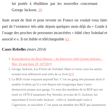
fut portée à ébullition par les nouvelles concernant
George Jackson.
10
Juste avant de finir et pour revenir en France on voulait vous faire
part de l’existence très utile depuis quelques mois déjà du « Guide à
l’usage des proches de personnes incarcérées » édité chez Soledad et
associé·e·s. Il est lisible et téléchargeable
ici
.
Cases Rebelles
(mars 2014)
Remembering the Real Dragon – An Interview with George Jackson –
May 16 and June 29, 1971
[
↩
]
George Jackson,
Les Frères de Soledad
. Dans ce texte, tous les autres
extraits non référencés sont tirés de ce livre.
[
↩
]
La BGF existe toujours aujourd’hui. C’est un gang très puissant dont il
semble évident qu’il a viré depuis très longtemps dans l’auto-
destruction propre aux gangs. Ce sont des membres de la BGF qui ont
tenté en 1979 d’assassiner Fay Stender, avocate de G. Jackson, lui
reprochant d’avoir trahi Jackson : celle-ci, handicapée suite à
l’agression, se suicidera. C’est aussi un membre des BGF qui assassinera