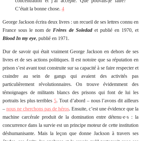
concentration et j’ai accepté. Que pouvais-je faire?
C’était la bonne chose.
4
George Jackson écrira deux livres : un recueil de ses lettres connu en
France sous le nom de
Frères de Soledad
et publié en 1970, et
Blood In my eye
, publié en 1971.
Dur de savoir qui était vraiment George Jackson en dehors de ses
livres et de ses actions politiques. Il est notoire que sa réputation en
prison s’est avant tout construite sur sa capacité à se faire respecter et
craindre au sein de gangs qui avaient des activités pas
particulièrement révolutionnaires. On trouve évidemment des
témoignages de militants blancs des prisons qui font de lui les
portraits les plus terribles
5
. Tout d’abord – nous l’avons dit ailleurs
–
nous ne cherchons pas de héros
. Ensuite, c’est une évidence que la
machine carcérale produit de la domination entre détenu·e·s : la
concurrence dans la survie est un principe moteur de cette institution
déshumanisante. Mais la leçon que donne Jackson à travers ses