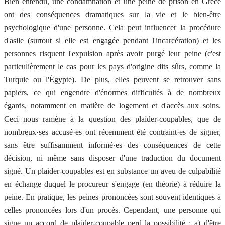
Bien entendu, une condamnation et une peine de prison en Grèce
ont des conséquences dramatiques sur la vie et le bien-être
psychologique d'une personne. Cela peut influencer la procédure
d'asile (surtout si elle est engagée pendant l'incarcération) et les
personnes risquent l'expulsion après avoir purgé leur peine (c'est
particulièrement le cas pour les pays d'origine dits sûrs, comme la
Turquie ou l'Égypte). De plus, elles peuvent se retrouver sans
papiers, ce qui engendre d'énormes difficultés à de nombreux
égards, notamment en matière de logement et d'accès aux soins.
Ceci nous ramène à la question des plaider-coupables, que de
nombreux·ses accusé·es ont récemment été contraint·es de signer,
sans être suffisamment informé·es des conséquences de cette
décision, ni même sans disposer d'une traduction du document
signé. Un plaider-coupables est en substance un aveu de culpabilité
en échange duquel le procureur s'engage (en théorie) à réduire la
peine. En pratique, les peines prononcées sont souvent identiques à
celles prononcées lors d'un procès. Cependant, une personne qui
signe un accord de plaider-coupable perd la possibilité : a) d'être