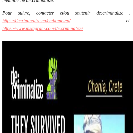
membres de de:criminalize.
Pour suivre, contacter et/ou soutenir de:criminalize :
https://decriminalize.eu/en/home-en/
et
https://www.instagram.com/de.criminalize/