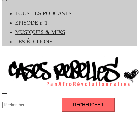
le
TOUS LES PODCASTS
menu
EPISODE n°1
MUSIQUES & MIXS
LES ÉDITIONS
Ouvrir/fermer
le
Rechercher :
menu