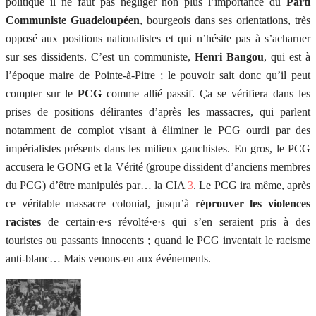
politique il ne faut pas négliger non plus l’importance du
Parti
Communiste Guadeloupéen
, bourgeois dans ses orientations, très
opposé aux positions nationalistes et qui n’hésite pas à s’acharner
sur ses dissidents. C’est un communiste,
Henri Bangou
, qui est à
l’époque maire de Pointe-à-Pitre ; le pouvoir sait donc qu’il peut
compter sur le
PCG
comme allié passif. Ça se vérifiera dans les
prises de positions délirantes d’après les massacres, qui parlent
notamment de complot visant à éliminer le PCG ourdi par des
impérialistes présents dans les milieux gauchistes. En gros, le PCG
accusera le GONG et la Vérité (groupe dissident d’anciens membres
du PCG) d’être manipulés par… la CIA
3
. Le PCG ira même, après
ce véritable massacre colonial, jusqu’à
réprouver les violences
racistes
de certain·e·s révolté·e·s qui s’en seraient pris à des
touristes ou passants innocents ; quand le PCG inventait le racisme
anti-blanc… Mais venons-en aux événements.