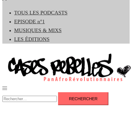
le
TOUS LES PODCASTS
menu
EPISODE n°1
MUSIQUES & MIXS
LES ÉDITIONS
Ouvrir/fermer
le
Rechercher :
menu