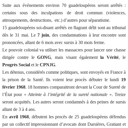
Suite aux événements environ 70 guadeloupéens seront arrêtés :
certains sous des inculpations de droit commun (violences,
attroupements, destructions, etc.) d’autres pour séparatisme.
15 guadeloupéens soi-disant arrêtés en flagrant délit sont au tribunal
dès le 31 mai. Le
7 juin
, des condamnations à leur encontre sont
prononcées, allant de 6 mois avec sursis à 30 mois ferme.
Le pouvoir colonial va utiliser les massacres pour lancer une chasse
dirigée contre le
GONG
, mais visant également
la Vérité
, le
Progrès Social
et le
CPNJG
.
Les détenus, considérés comme politiques, sont envoyés en France à
la prison de la Santé. Ils voient leur procès débuter le lundi
19
février 1968
. 18 hommes comparaitront devant la Cour de Sureté de
l’État pour «
Atteinte à l’intégrité de la sureté nationale
». Treize
seront acquittés. Les autres seront condamnés à des peines de sursis
allant de 3 à 4 ans.
En
avril 1968
, débutent les procès de 25 guadeloupéens défendus
par un collectif impressionnant d’avocats dont Darsières, Gratiant et