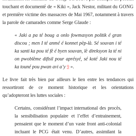
touchant et documenté de « Kiki », Jack Nestor, militant du GONG
et première victime des massacres de Mai 1967, notamment à travers
la parole de camarades comme Serge Glaude :
«
Jaki a pa té boug a onlo fowmasyon politik é gran
discou ; men I té anmé é konnet pèp-là. Sé souvan i té
ka santi ka pou té fè é byen souvan, lè direksyon la té ni
on pwoblème difisil pour aprésyé, sé koté Jaki nou té
ka touné pou pwan avi a’y
9
».
Le livre fait très bien par ailleurs le lien entre les tendances qui
ressortiront de ce moment historique et les orientations
qu’adopteront les luttes sociales :
Certains, considérant l’impact international des procès,
la sensibilisation populaire et l’effet d’entrainement,
pensaient que le moment d’un vaste front anti-colonial
incluant le PCG était venu. D’autres, assimilant la