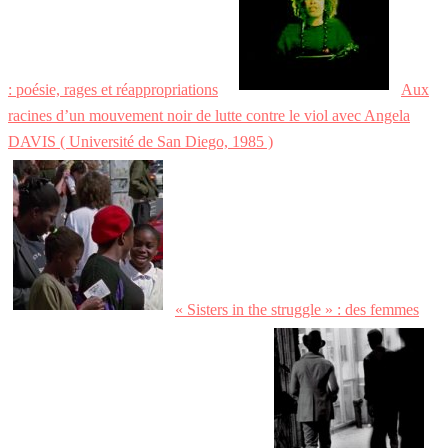
: poésie, rages et réappropriations
Aux
racines d’un mouvement noir de lutte contre le viol avec Angela
DAVIS ( Université de San Diego, 1985 )
« Sisters in the struggle » : des femmes