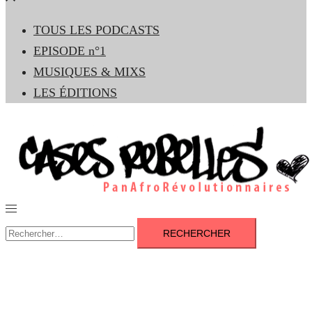
le
TOUS LES PODCASTS
menu
EPISODE n°1
MUSIQUES & MIXS
LES ÉDITIONS
Ouvrir/fermer
le
Rechercher :
menu