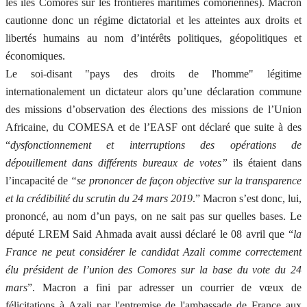
les îles Comores sur les frontières maritimes comoriennes). Macron
cautionne donc un régime dictatorial et les atteintes aux droits et
libertés humains au nom d’intérêts politiques, géopolitiques et
économiques.
Le soi-disant "pays des droits de l'homme" légitime
internationalement un dictateur alors qu’une déclaration commune
des missions d’observation des élections des missions de l’Union
Africaine, du COMESA et de l’EASF ont déclaré que suite à des
“
dysfonctionnement et interruptions des opérations de
dépouillement dans différents bureaux de votes”
ils étaient dans
l’incapacité de
“se prononcer de façon objective sur la transparence
et la crédibilité du scrutin du 24 mars 2019
.” Macron s’est donc, lui,
prononcé, au nom d’un pays, on ne sait pas sur quelles bases. Le
député LREM Said Ahmada avait aussi déclaré le 08 avril que “
la
France ne peut considérer le candidat Azali comme correctement
élu président de l’union des Comores sur la base du vote du 24
mars
”. Macron a fini par adresser un courrier de vœux de
félicitations à Azali par l'entremise de l'ambassade de France aux