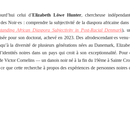
urd’hui celui d’
Elizabeth Löwe Hunter
, chercheuse indépendant
l des Noir·es : comprendre la subjectivité de la diaspora africaine dans 
standing African Diaspora Subjectivity in Post-Racial Denmark
), u
alisée pour son doctorat, achevé en 2023. Des afrodescendant·es venu·
u’à la diversité de plusieurs générations nées au Danemark, Elizabe
’identités noires dans un pays qui croit à son exceptionnalité. Pour 
 de Victor Cornelins — un danois noir né à la fin du 19ème à Sainte Cro
e que cette recherche à propos des expériences de personnes noires 