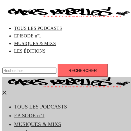
Aller
au
contenu
TOUS LES PODCASTS
EPISODE n°1
MUSIQUES & MIXS
LES ÉDITIONS
Rechercher :
Fermer
le
TOUS LES PODCASTS
menu
EPISODE n°1
MUSIQUES & MIXS