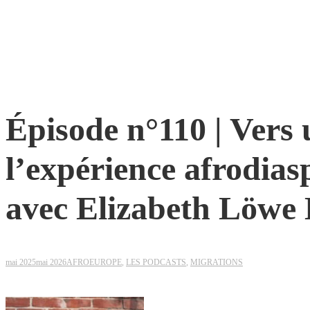
Épisode n°110 | Vers 
l’expérience afrodia
avec Elizabeth Löwe
mai 2025
mai 2026
AFROEUROPE
,
LES PODCASTS
,
MIGRATIONS