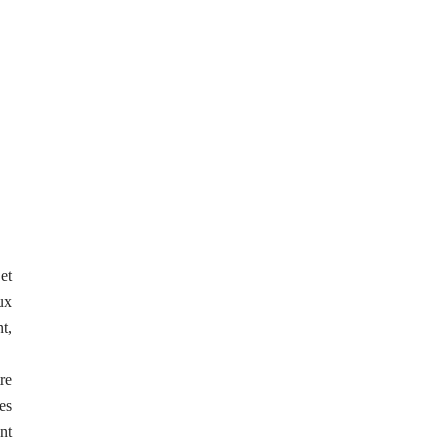
et
ux
t,
re
es
nt