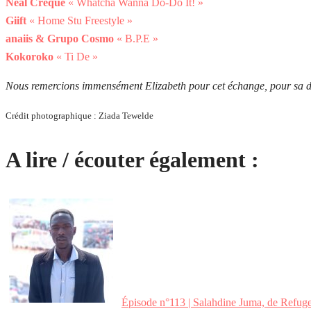
Neal Creque
« Whatcha Wanna Do-Do It! »
Giift
« Home Stu Freestyle »
anaiis & Grupo Cosmo
« B.P.E »
Kokoroko
« Ti De »
Nous remercions immensément Elizabeth pour cet échange, pour sa dis
Crédit photographique : Ziada Tewelde
A lire / écouter également :
Épisode n°113 | Salahdine Juma, de Refugee