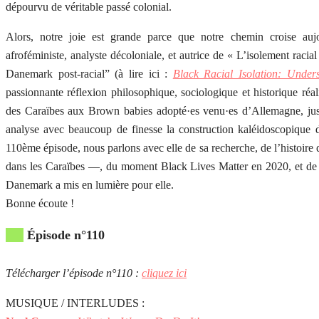
dépourvu de véritable passé colonial.
Alors, notre joie est grande parce que notre chemin croise aujo
afroféministe, analyste décoloniale, et autrice de « L’isolement racia
Danemark post-racial” (à lire ici :
Black Racial Isolation: Under
passionnante réflexion philosophique, sociologique et historique ré
des Caraïbes aux Brown babies adopté·es venu·es d’Allemagne, jusq
analyse avec beaucoup de finesse la construction kaléidoscopique d
110ème épisode, nous parlons avec elle de sa recherche, de l’histoire
dans les Caraïbes —, du moment Black Lives Matter en 2020, et de c
Danemark a mis en lumière pour elle.
Bonne écoute !
Épisode n°110
Télécharger l’épisode n°110 :
cliquez ici
MUSIQUE / INTERLUDES :