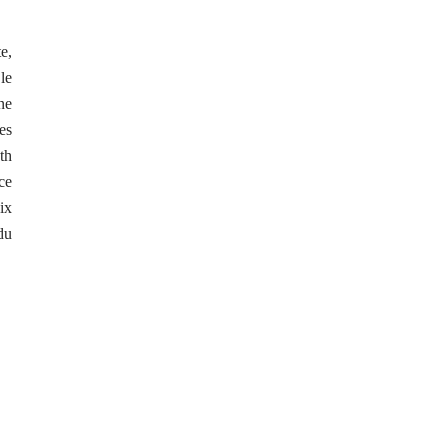
e,
le
ne
es
th
ce
ix
du