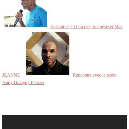
Épisode n°75 | La mer, la poésie et Max
JEANNE
Rencontre avec le poète
Andy Davigny Péruzet