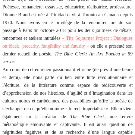
Poétesse, romancière, essayiste, éducatrice, réalisatrice, professeure,
Dionne Brand est née à Trinidad et vit à Toronto au Canada depuis
1970. Nous avons eu le privilège de la rencontrer lors de son
passage à Paris fin octobre 2018 pour les deux journées de débats,
rencontres et ateliers intitulées
« The Sojourner Project : Dialogues
on black precarity, fungibility and futurity »
où elle a présenté son
dernier recueil de poésie,
The Blue Clerk: An Ars Poetica in 59
versos
.
Au cours de cet entretien passionnant et riche (de près d’une heure
et demi), elle nous parle du lien entre lutte révolutionnaire et
l’écriture, de la littérature comme espace de redécouverte et
d’appréhension de nos histoires, d’agilité et d’imagination dans les
cultures noires et caribéennes, des possibilités qu’offre la poésie de
s’échapper de ce qu’elle nomme « le récit impérialiste ». Elle revient
également sur la création de
The Blue Clerk
, une œuvre
métapoétique émouvante et captivante. Il est aussi question de
négritudes fugitives et de sa recherche d’une langue capable