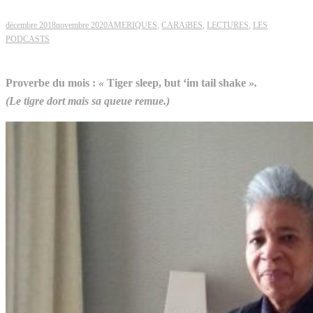
décembre 2018
novembre 2020
AMERIQUES
,
CARAïBES
,
LECTURES
,
LES
PODCASTS
Proverbe du mois :
«
Tiger sleep, but ‘im tail shake
».
(Le tigre dort mais sa queue remue.)