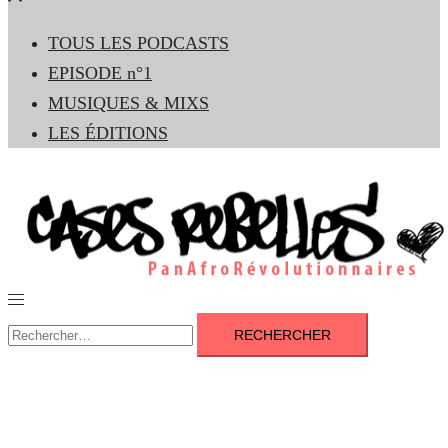
le
TOUS LES PODCASTS
menu
EPISODE n°1
MUSIQUES & MIXS
LES ÉDITIONS
Ouvrir/fermer
le
Rechercher :
menu