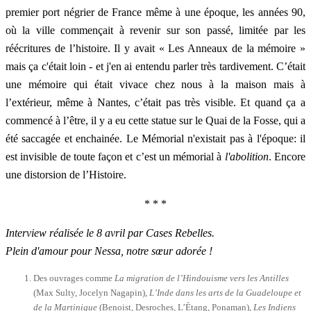
premier port négrier de France même à une époque, les années 90,
où la ville commençait à revenir sur son passé, limitée par les
réécritures de l’histoire. Il y avait « Les Anneaux de la mémoire »
mais ça c'était loin - et j'en ai entendu parler très tardivement. C’était
une mémoire qui était vivace chez nous à la maison mais à
l’extérieur, même à Nantes, c’était pas très visible. Et quand ça a
commencé à l’être, il y a eu cette statue sur le Quai de la Fosse, qui a
été saccagée et enchainée. Le Mémorial n'existait pas à l'époque: il
est invisible de toute façon et c’est un mémorial à
l'abolition
. Encore
une distorsion de l’Histoire.
* * *
Interview réalisée le 8 avril par Cases Rebelles.
Plein d'amour pour Nessa, notre sœur adorée !
Des ouvrages comme
La migration de l’Hindouisme vers les Antilles
(Max Sulty, Jocelyn Nagapin),
L’Inde dans les arts de la Guadeloupe et
de la Martinique
(Benoist, Desroches, L’Étang, Ponaman),
Les Indiens