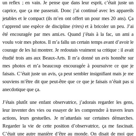
un reflex ; en vain. Je pense que dans leur esprit, c’était juste un
caprice, que ça me passerait. Donc j’ai continué avec les appareils
jetables et le compact (ils m’en ont offert un pour mes 20 ans). Ça
t’apprend une espèce de discipline
(rires)
et à bricoler un peu. J’ai
été encouragée par mes ami.es. Quand j’étais à la fac, un ami
a
voulu voir mes photos. Il m’a fallu un certain temps avant d’avoir le
courage de les lui montrer. Je redoutais vraiment sa critique
: il avait
étudié trois ans aux Beaux-Arts. Il m’a donné un avis honnête sur
mes photos et m’a beaucoup encouragée à poursuivre ce que je
faisais. C’était juste un avis, ça peut sembler insignifiant mais je me
souviens m’être dit que peut-être que ce que je faisais n’était pas si
anecdotique que ça.
J’étais plutôt une enfant observatrice, j’adorais regarder les gens,
leur inventer des vies ou essayer de les comprendre à travers leurs
actions, leurs gestuelles. Je m’attardais sur certaines démarches.
Regarder la vie de cette position d’observatrice, ça me fascinait.
C’était une autre manière d’être au monde. On disait de moi que