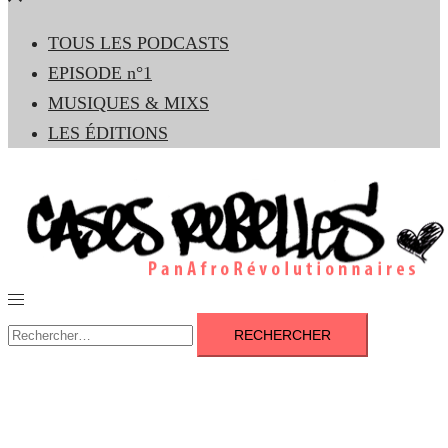
le
TOUS LES PODCASTS
menu
EPISODE n°1
MUSIQUES & MIXS
LES ÉDITIONS
Ouvrir/fermer
le
Rechercher :
menu