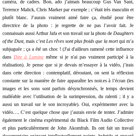
caméra, de cadres. Bon, ado j’aimais beaucoup Gus Van Sant,
Terrence Malick, Chris Marker par exemple ; c’était très masculin et
plutôt blanc. J’aurais vraiment aimé faire ça, étudié pour être
directrice de la photo : je regrette de ne pas l’avoir fait. Je
connaissais aussi Arthur Jafa et son travail sur la photo de
Daughters
of the Dust,
mais c’est
Les rêves sont plus froids que la mort
qui m’a
subjuguée ; ça a été un choc ! (J'ai d'ailleurs ramené cette influence
dans
Dire à Lamine
même si je n'ai pas vraiment participé à la
réalisation). Je pense que si je devais m’essayer à la vidéo, j’irais
dans cette direction : contemplatif, déroutant, on sent la réflexion
constante sur la manière de faire apparaître les noir.es à l’écran (les
images et les sons sont parfois désynchronisés, le temps devient
malléable avec l’utilisation de la surimpression, du ralenti ; il y a
aussi un travail sur le son incroyable). Oui, expérimenter avec la
vidéo…. C’est quelque chose que j’aurais envie de tenter. J’admire
également le cinéma expérimental du Black Film Audio Collective
et plus particulièrement de John Akomfrah. Ils ont fait un travail
documentaire exigeant intellectuellement pointu, hybride et engagé