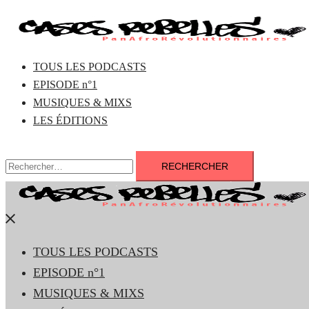
Aller
au
contenu
TOUS LES PODCASTS
EPISODE n°1
MUSIQUES & MIXS
LES ÉDITIONS
Rechercher :
Fermer
le
TOUS LES PODCASTS
menu
EPISODE n°1
MUSIQUES & MIXS