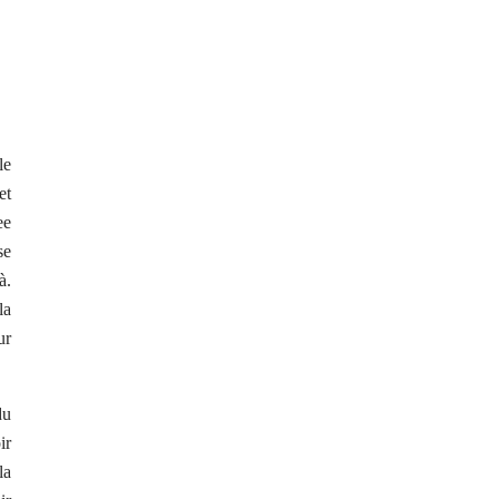
le
et
ee
se
à.
la
ur
du
ir
la