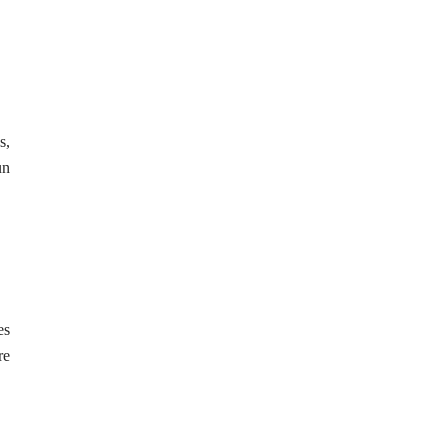
s,
un
es
re