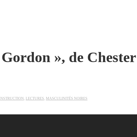
 Gordon », de Chester
ONSTRUCTION
,
LECTURES
,
MASCULINITÉS NOIRES