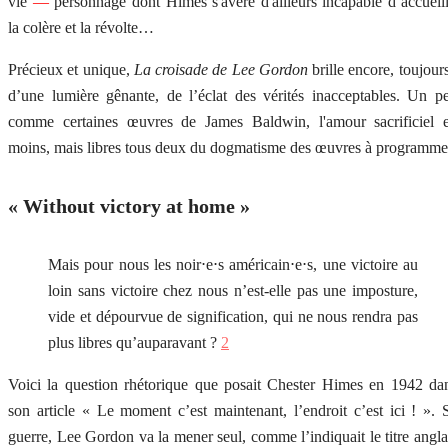
vie
—
personnage dont Himes s'avère d'ailleurs incapable d’accueill
la colère et la révolte…
Précieux et unique,
La croisade de Lee Gordon
brille encore, toujours
d’une lumière gênante, de l’éclat des vérités inacceptables. Un p
comme certaines œuvres de James Baldwin, l'amour sacrificiel 
moins, mais libres tous deux du dogmatisme des œuvres à programme
« Without victory at home »
Mais pour nous les noir⋅e⋅s américain⋅e⋅s, une victoire au
loin sans victoire chez nous n’est-elle pas une imposture,
vide et dépourvue de signification, qui ne nous rendra pas
plus libres qu’auparavant ?
2
Voici la question rhétorique que posait Chester Himes en 1942 da
son article « Le moment c’est maintenant, l’endroit c’est ici ! ». 
guerre, Lee Gordon va la mener seul, comme l’indiquait le titre angla