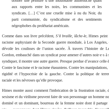
donner une peinture d’une indubitable authenticité quant
aux rapports entre les noirs, les communistes et les
syndicats. […] C’est une cruelle mise à nu du Noir, du
parti communiste, du syndicalisme et des sentiments
négrophobes du prolétariat américain.
Comme dans son livre précédent,
S’il braille, lâche-le
, Himes peint 
racisme asphyxiant de la Seconde guerre mondiale, à Los Angeles, 
dévoile les coulisses de l’union sacrée. À travers l’histoire de L
Gordon, embauché dans un syndicat pour amener d’autres noir·e·s à 
syndiquer, il montre une autre guerre. Presque perdue d’avance celle-l
Contre le fascisme et le racisme étasuniens. Contre les manipulations, 
rigidité et l’hypocrisie de la gauche. Contre la politique de terre
raciale et les névroses qu’elle provoque.
Himes montre aussi comment l'imbrication de la frustration raciale, 
sexisme et du virilisme peuvent faire de son personnage un homme no
dominé et un dominant, bourreau de la femme noire dont il partage 