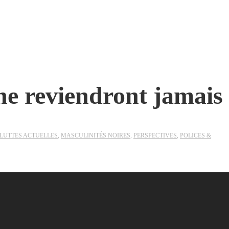
ne reviendront jamais
LUTTES ACTUELLES
,
MASCULINITÉS NOIRES
,
PERSPECTIVES
,
POLICES &