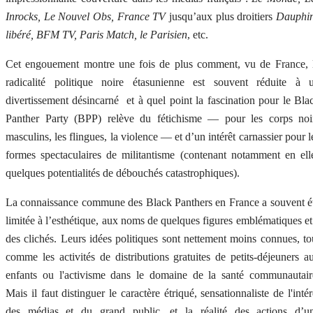
Inrocks, Le Nouvel Obs, France TV
jusqu’aux plus droitiers
Dauphi
libéré, BFM TV, Paris Match, le Parisien
, etc.
Cet engouement montre une fois de plus comment, vu de France, 
radicalité politique noire étasunienne est souvent réduite à 
divertissement désincarné et à quel point la fascination pour le Bla
Panther Party (BPP) relève du fétichisme — pour les corps noi
masculins, les flingues, la violence — et d’un intérêt carnassier pour l
formes spectaculaires de militantisme (contenant notamment en ell
quelques potentialités de débouchés catastrophiques).
La connaissance commune des Black Panthers en France a souvent é
limitée à l’esthétique, aux noms de quelques figures emblématiques et
des clichés. Leurs idées politiques sont nettement moins connues, to
comme les activités de distributions gratuites de petits-déjeuners a
enfants ou l'activisme dans le domaine de la santé communautair
Mais il faut distinguer le caractère étriqué, sensationnaliste de l'intér
des médias et du grand public, et la réalité des actions d’u