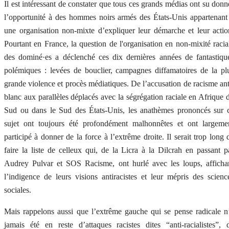
Il est intéressant de constater que tous ces grands médias ont su donn
l’opportunité à des hommes noirs armés des États-Unis appartenant
une organisation non-mixte d’expliquer leur démarche et leur actio
Pourtant en France, la question de l'organisation en non-mixité racia
des dominé·es a déclenché ces dix dernières années de fantastiqu
polémiques : levées de bouclier, campagnes diffamatoires de la pl
grande violence et procès médiatiques. De l’accusation de racisme ant
blanc aux parallèles déplacés avec la ségrégation raciale en Afrique 
Sud ou dans le Sud des États-Unis, les anathèmes prononcés sur 
sujet ont toujours été profondément malhonnêtes et ont largeme
participé à donner de la force à l’extrême droite. Il serait trop long 
faire la liste de celleux qui, de la Licra à la Dilcrah en passant p
Audrey Pulvar et SOS Racisme, ont hurlé avec les loups, afficha
l’indigence de leurs visions antiracistes et leur mépris des scienc
sociales.
Mais rappelons aussi que l’extrême gauche qui se pense radicale n
jamais été en reste d’attaques racistes dites “anti-racialistes”, 