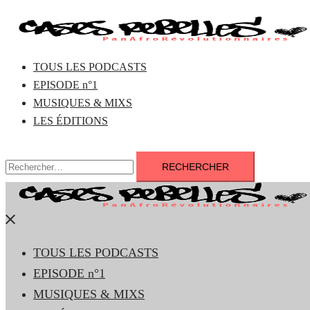
Aller
au
contenu
TOUS LES PODCASTS
EPISODE n°1
MUSIQUES & MIXS
LES ÉDITIONS
Rechercher :
Fermer
le
TOUS LES PODCASTS
menu
EPISODE n°1
MUSIQUES & MIXS