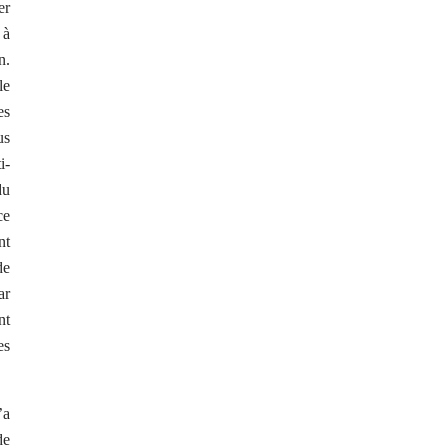
er
 à
n.
le
es
us
i-
du
ce
nt
de
ar
nt
es
’a
de