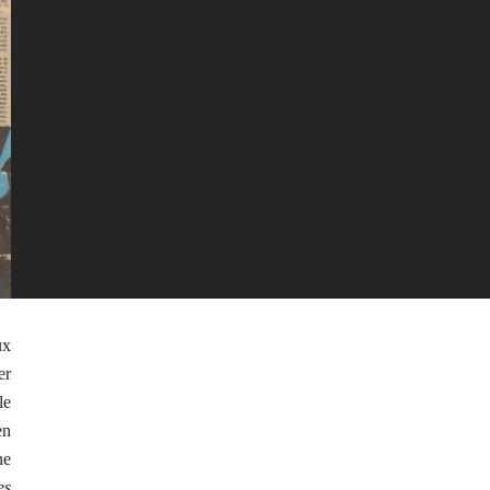
ux
er
le
en
ne
es