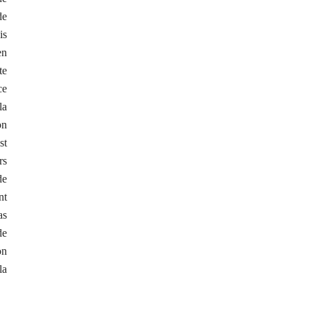
de
is
en
te
ce
la
on
st
rs
de
nt
as
de
on
la